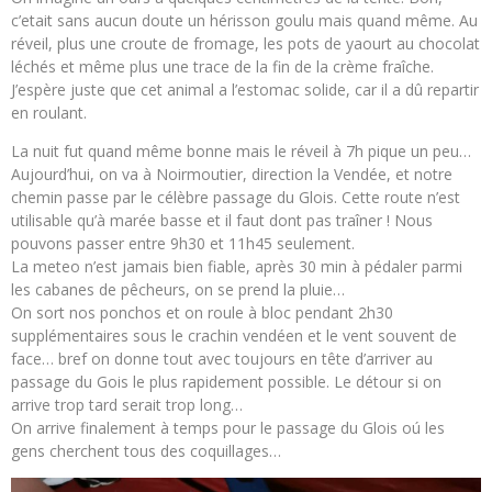
c’etait sans aucun doute un hérisson goulu mais quand même. Au
réveil, plus une croute de fromage, les pots de yaourt au chocolat
léchés et même plus une trace de la fin de la crème fraîche.
J’espère juste que cet animal a l’estomac solide, car il a dû repartir
en roulant.
La nuit fut quand même bonne mais le réveil à 7h pique un peu…
Aujourd’hui, on va à Noirmoutier, direction la Vendée, et notre
chemin passe par le célèbre passage du Glois. Cette route n’est
utilisable qu’à marée basse et il faut dont pas traîner ! Nous
pouvons passer entre 9h30 et 11h45 seulement.
La meteo n’est jamais bien fiable, après 30 min à pédaler parmi
les cabanes de pêcheurs, on se prend la pluie…
On sort nos ponchos et on roule à bloc pendant 2h30
supplémentaires sous le crachin vendéen et le vent souvent de
face… bref on donne tout avec toujours en tête d’arriver au
passage du Gois le plus rapidement possible. Le détour si on
arrive trop tard serait trop long…
On arrive finalement à temps pour le passage du Glois oú les
gens cherchent tous des coquillages…