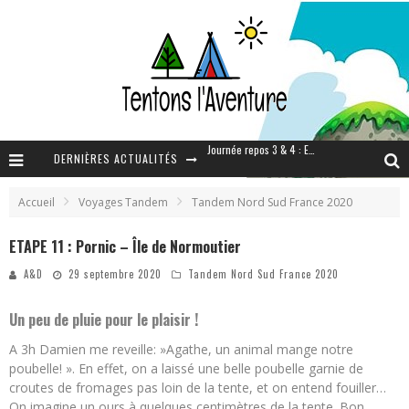
DERNIÈRES ACTUALITÉS
Étape 20 : Enfin un peu de pluie
Journée de repos 2 : On est à Amsterdam
Accueil
Voyages Tandem
Tandem Nord Sud France 2020
Dernier jour & BILAN de cette aventure
ETAPE 11 : Pornic – Île de Normoutier
Journée repos 3 & 4 : Emballage du vélo
et
A&D
29 septembre 2020
Tandem Nord Sud France 2020
Un peu de pluie pour le plaisir !
A 3h Damien me reveille: »Agathe, un animal mange notre
poubelle! ». En effet, on a laissé une belle poubelle garnie de
croutes de fromages pas loin de la tente, et on entend fouiller…
On imagine un ours à quelques centimètres de la tente. Bon,