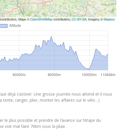
contributors, Maps ©
OpenStreetMap
contributors,
CC-BY-SA
, Imagery ©
Mapbox
l faut déjà s’activer. Une grosse journée nous attend et il nous
tente, ranger, plier, monter les affaires sur le vélo…)
ler le plus possible et prendre de l’avance sur l’étape du
e voit mal faire 70km sous la pluie.