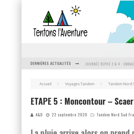
JOURNÉE REPOS 3 & 4 : EMBA
DERNIÈRES ACTUALITÉS
ÉTAPE 20 : ENFIN UN PEU DE P
Accueil
Voyages Tandem
Tandem Nord S
JOURNÉE DE REPOS 2 : ON ES
ETAPE 5 : Moncontour – Scaer
DERNIER JOUR & BILAN DE CE
A&D
22 septembre 2020
Tandem Nord Sud Fr
La pluie arrive alors on prend 